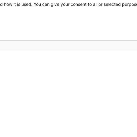
d how it is used. You can give your consent to all or selected purpos
Bros
 värmelösningar och ett känt
Om o
och hållbar design gör att
n i din inredning. Den höga
Kont
det bästa valet för både
rme som du ska.