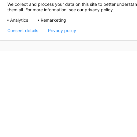
We collect and process your data on this site to better understan
them all. For more information, see our privacy policy.
Analytics
Remarketing
Consent details
Privacy policy
Sedan 1992 har Thermrad varit en ledande leverantör av
namn när det gäller kvalitet, design och komfort. Solid 
varje Thermrad-radiator bidrar till atmosfären och stile
kvaliteten och det överkomliga priset gör Thermrad till 
nybyggnationer och renoveringar och garanterar dig vä