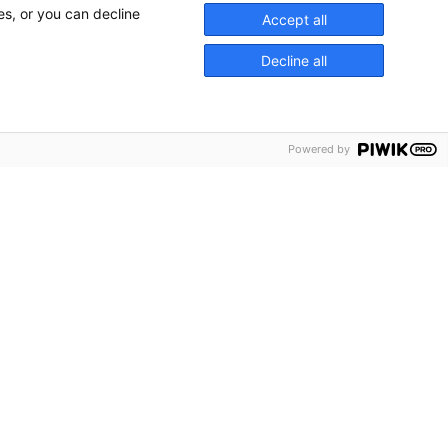
es, or you can decline
Accept all
Decline all
Powered by
chyrer
ss
akta