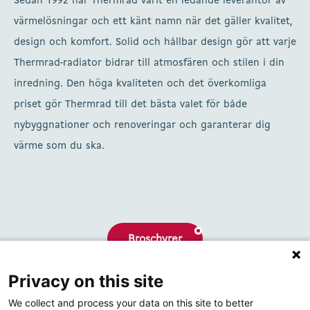
Sedan 1992 har Thermrad varit en ledande leverantör av
värmelösningar och ett känt namn när det gäller kvalitet,
design och komfort. Solid och hållbar design gör att varje
Thermrad-radiator bidrar till atmosfären och stilen i din
inredning. Den höga kvaliteten och det överkomliga
priset gör Thermrad till det bästa valet för både
nybyggnationer och renoveringar och garanterar dig
värme som du ska.
Broschyrer
Privacy on this site
Om oss
We collect and process your data on this site to better