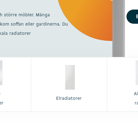
ch större möbler. Många
B
kom soffan eller gardinerna. Du
ala radiatorer
u
A
Elradiatorer
er
r