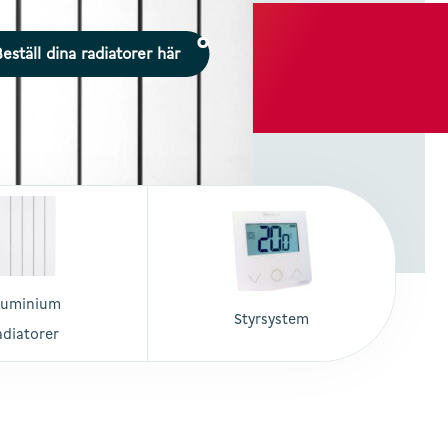
eställ dina radiatorer här
luminium
Styrsystem
adiatorer