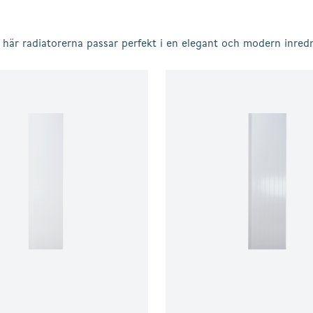
e här radiatorerna passar perfekt i en elegant och modern inred
Thermrad
Vertical
Line
Plateau