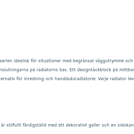
-serien idealisk för situationer med begränsat väggutrymme och
anslutningarna på radiatorns bas. Ett designtäckblock på mittba
ternativ för inredning och handduksradiatorer. Varje radiator l
r stilfullt färdigställd med ett dekorativt galler och en sidokan