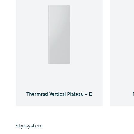
Plateau
E
–
E
Thermrad Vertical Plateau – E
Styrsystem