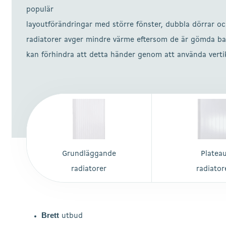
populär
layoutförändringar med större fönster, dubbla dörrar o
radiatorer avger mindre värme eftersom de är gömda ba
kan förhindra att detta händer genom att använda vertik
Grundläggande
Platea
radiatorer
radiator
Hit enter to search or ESC to close
Brett
utbud