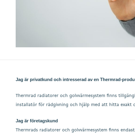
Hit enter to search or ESC to close
Jag är privatkund och intresserad av en Thermrad-produ
Thermrad radiatorer och golvvärmesystem finns tillgängl
installatör för rådgivning och hjälp med att hitta exakt
Jag är företagskund
Thermrads radiatorer och golvvärmesystem finns endast t