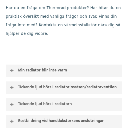
Har du en fråga om Thermrad-produkter? Här hitar du en
praktisk översikt med vanliga frågor och svar. Finns din
fråga inte med? Kontakta en värmeinstallatör nära dig så
hjälper de dig vidare.
Min radiator blir inte varm
Radiatorn (systemet) har inte avluftats
Tickande ljud hörs i radiatorinsatsen/radiatorventilen
ordentligt.Om värmeanläggningen innehåller för
Värmsystemets arbetstryck är för högt.Minska
mycket luft, kan ett gurglande ljud ofta höras i
Tickande ljud hörs i radiatorn
trycket eller sänk systempumpens läge.
elementen.
Ljud från rör som expanderar och drar ihop sig
Värmesystem i kombination med fjärrvärme.En
Thermrad Super-8 radiatorn har anslutits fel på
Rostbildning vid handdukstorkens anslutningar
leds genom systemet till radiatorn som då
särskild termostatisk radiatorinsats krävs vid
undersidan.