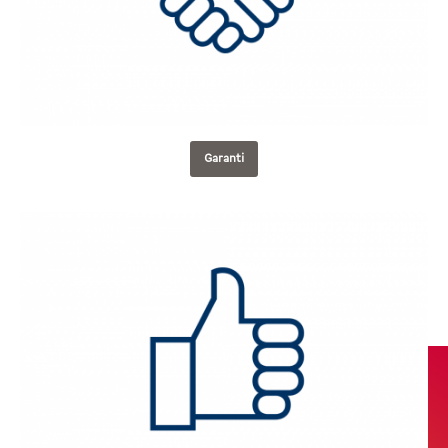
radiatorerna är det möjligt att testa om den
aktuella radiatorn värms upp.
Garanti