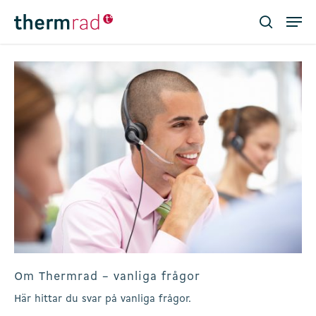
Skip
Men
to
search
main
Close
content
Menu
Om Thermrad – vanliga frågor
Här hittar du svar på vanliga frågor.