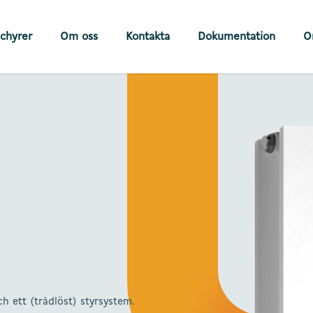
chyrer
Om oss
Kontakta
Dokumentation
O
h ett (trådlöst) styrsystem.