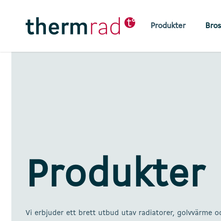
Skip
to
Produkter
Bros
main
content
Produkter
Vi erbjuder ett brett utbud utav radiatorer, golvvärme oc