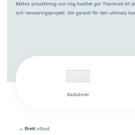
Rättvis prissättning och hög kvalitet gör Thermrad till d
och renoveringsprojekt. Din garanti för den ultimata b
Radiatorer
Hit enter to search or ESC to close
Brett
utbud