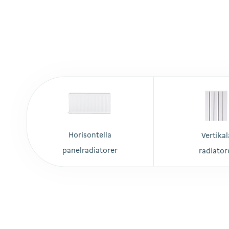
Horisontella
Vertikal
panelradiatorer
radiator