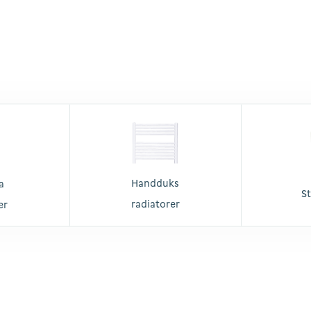
Handduks
a
S
radiatorer
er