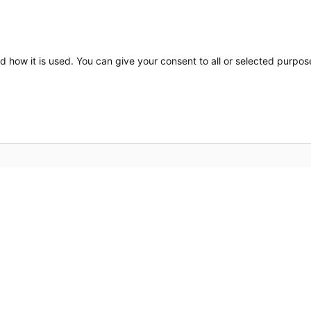
d how it is used. You can give your consent to all or selected purpos
Bros
 värmelösningar och ett känt
Om o
och hållbar design gör att
n i din inredning. Den höga
Kont
det bästa valet för både