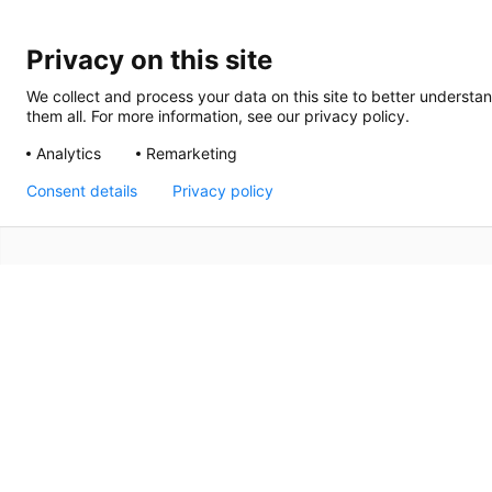
Privacy on this site
We collect and process your data on this site to better understan
them all. For more information, see our privacy policy.
Analytics
Remarketing
Consent details
Privacy policy
Sedan 1992 har Thermrad varit en ledande leverantör av
namn när det gäller kvalitet, design och komfort. Solid 
varje Thermrad-radiator bidrar till atmosfären och stile
kvaliteten och det överkomliga priset gör Thermrad till 