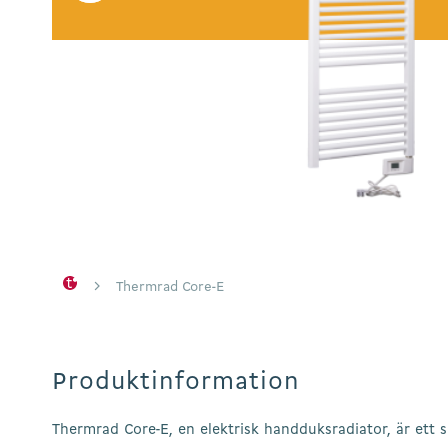
Hit enter to search or ESC to close
Thermrad Core-E
Produktinformation
Thermrad Core-E, en elektrisk handduksradiator, är ett 