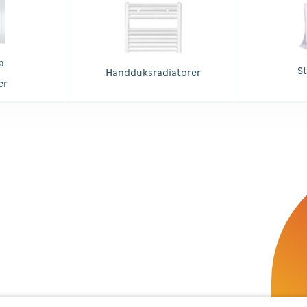
a
S
Handduksradiatorer
er