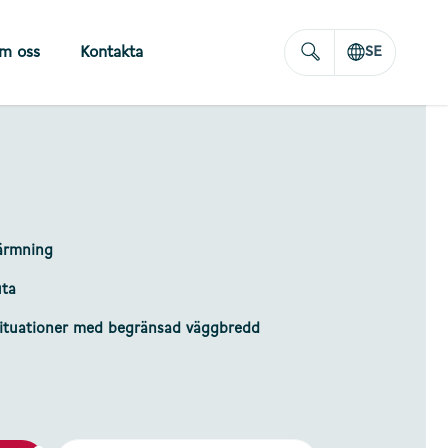
m oss
Kontakta
SE
ärmning
uta
situationer med begränsad väggbredd