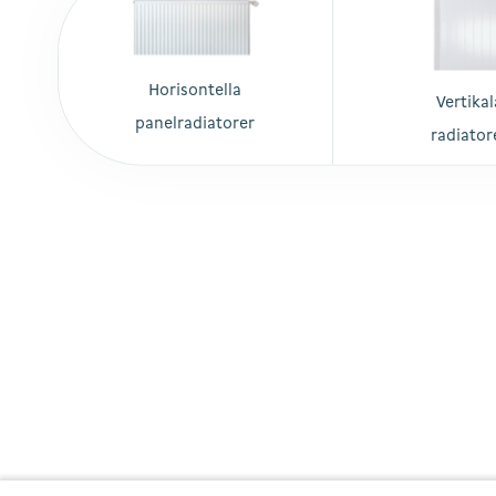
Horisontella
Vertikal
panelradiatorer
radiator