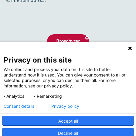
värme som du ska.
Broschyrer
Privacy on this site
Om oss
We collect and process your data on this site to better
Kontakta
understand how it is used. You can give your consent to all or
selected purposes, or you can decline them all. For more
information, see our privacy policy.
Analytics
Remarketing
Consent details
Privacy policy
Accept all
© 2026 Thermrad
Decline all
Privacy Policy
Cookie policy