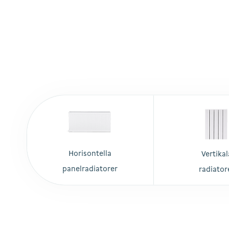
Horisontella
Vertikal
panelradiatorer
radiator