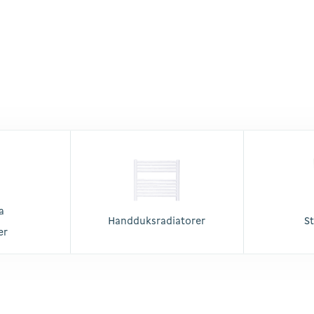
a
Handduksradiatorer
S
er