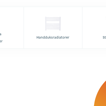
a
Handduksradiatorer
S
er