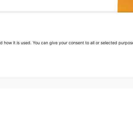
d how it is used. You can give your consent to all or selected purpos
Bros
 värmelösningar och ett känt
Om o
och hållbar design gör att