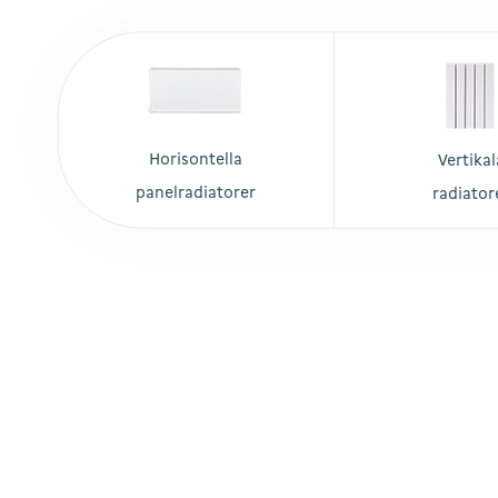
Horisontella
Vertikal
panelradiatorer
radiator