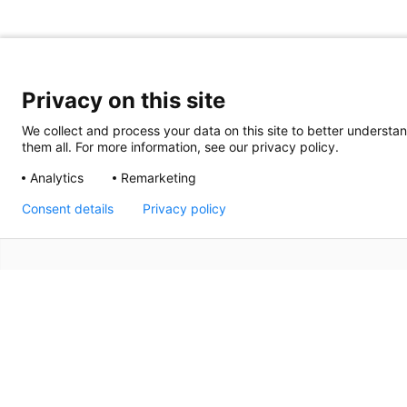
Privacy on this site
We collect and process your data on this site to better understan
them all. For more information, see our privacy policy.
Analytics
Remarketing
Consent details
Privacy policy
Sedan 1992 har Thermrad varit en ledande leverantör av
namn när det gäller kvalitet, design och komfort. Solid 