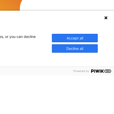
es, or you can decline
Accept all
Decline all
Powered by
chyrer
ss