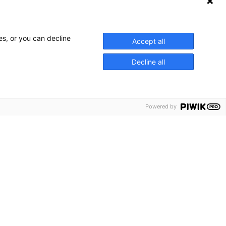
es, or you can decline
Accept all
Decline all
Powered by
chyrer
ss
akta