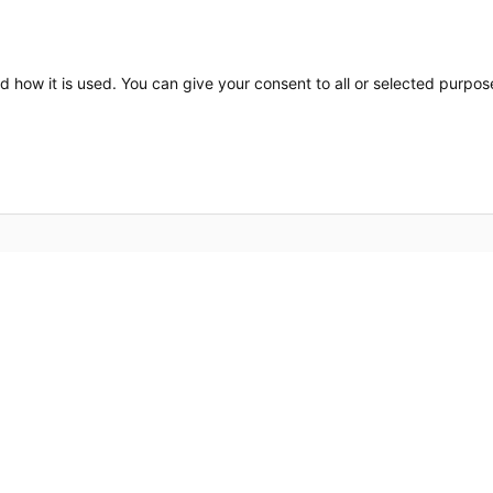
d how it is used. You can give your consent to all or selected purpos
Bros
 värmelösningar och ett känt
Om o
och hållbar design gör att
n i din inredning. Den höga
Kont