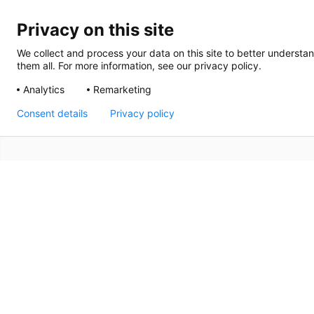
Privacy on this site
We collect and process your data on this site to better understan
them all. For more information, see our privacy policy.
Analytics
Remarketing
Consent details
Privacy policy
Sedan 1992 har Thermrad varit en ledande leverantör av
namn när det gäller kvalitet, design och komfort. Solid 
varje Thermrad-radiator bidrar till atmosfären och stile