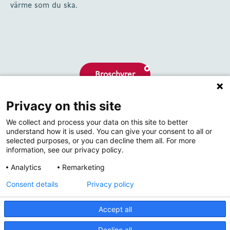
värme som du ska.
Broschyrer
Privacy on this site
Om oss
We collect and process your data on this site to better
Kontakta
understand how it is used. You can give your consent to all or
selected purposes, or you can decline them all. For more
information, see our privacy policy.
Analytics
Remarketing
Consent details
Privacy policy
Accept all
© 2026 Thermrad
Decline all