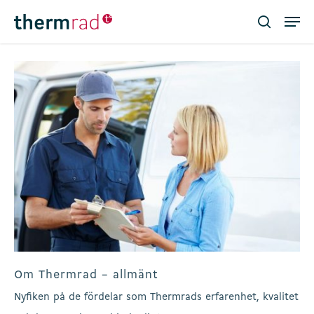
Skip
Men
to
search
main
Close
content
Menu
Om Thermrad – allmänt
Nyfiken på de fördelar som Thermrads erfarenhet, kvalitet