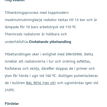
Tillverkningsprocess med toppmodern
maskinutrustningVarje radiator testas till 13 bar och är
lämpade för 10 bars arbetstryck vid 110 ºC
Thermrads radiatorer är hållbara och
Omfattande ytbehandling
underhållsfria.
Ytbehandlingen sker i enlighet med DIN-55900. Detta
innebär att radiatorerna i tur och ordning avfettas,
fosfateras och sköljs, därefter doppas de i primer och
ytan får härda i ugn vid 160 ºC. Slutligen pulverlackeras
de i kulören
RAL 9016 (ren vit)
och ugnshärdas igen vid
210ºC.
Fördelar