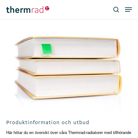
Skip
Men
to
search
main
Close
content
Menu
Produktinformation och utbud
Här hittar du en översikt över våra Thermrad-radiatorer med tillhörande