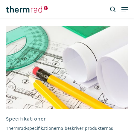
Skip
Men
to
search
main
Close
content
Menu
Specifikationer
Thermrad-specifikationerna beskriver produkternas