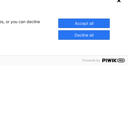
es, or you can decline
Accept all
Decline all
Powered by
chyrer
ss
akta