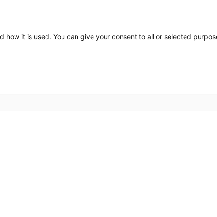
d how it is used. You can give your consent to all or selected purpos
Bros
 värmelösningar och ett känt
Om o
och hållbar design gör att
n i din inredning. Den höga
Kont