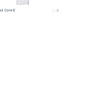
0
ad Core-E