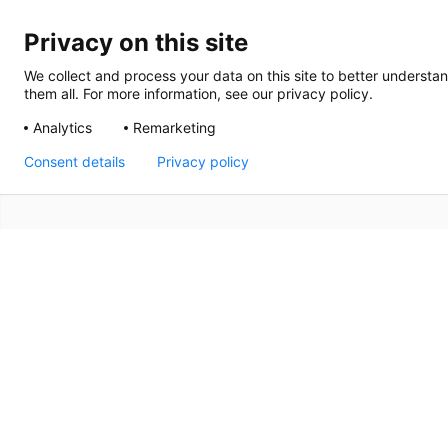
Privacy on this site
We collect and process your data on this site to better understan
them all. For more information, see our privacy policy.
Analytics
Remarketing
Consent details
Privacy policy
Sedan 1992 har Thermrad varit en ledande leverantör av
namn när det gäller kvalitet, design och komfort. Solid 
varje Thermrad-radiator bidrar till atmosfären och stile