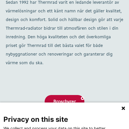
Sedan 1992 har Thermrad varit en ledande leverantör av
värmelösningar och ett känt namn när det gäller kvalitet,
design och komfort. Solid och hållbar design gör att varje
Thermrad-radiator bidrar till atmosfären och stilen i din
inredning. Den höga kvaliteten och det överkomliga
priset gör Thermrad till det bästa valet för både
nybyggnationer och renoveringar och garanterar dig
värme som du ska.
Broschyrer
Privacy on this site
Om oss
We collect and process your data on this site to better