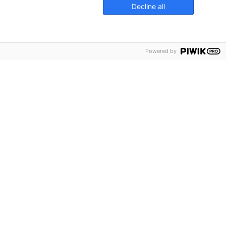
Decline all
Powered by
chyrer
ss
akta