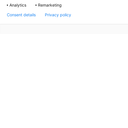
Analytics
Remarketing
Consent details
Privacy policy
Sedan 1992 har Thermrad varit en ledande leverantör av
namn när det gäller kvalitet, design och komfort. Solid 
varje Thermrad-radiator bidrar till atmosfären och stile
kvaliteten och det överkomliga priset gör Thermrad till 
nybyggnationer och renoveringar och garanterar dig vä