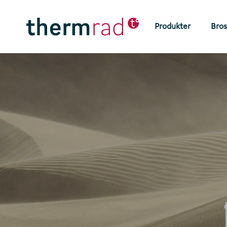
Skip
to
Produkter
Bros
main
content